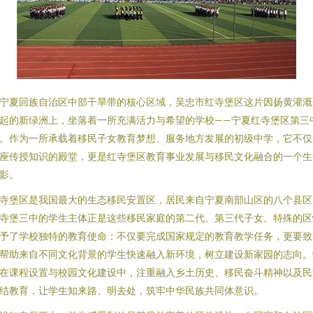
宁夏回族自治区中部干旱带的核心区域，吴忠市红寺堡区这片因扬黄灌溉
起的新绿洲上，坐落着一所充满活力与希望的学校——宁夏红寺堡区第三
。作为一所承载着移民子女教育梦想、服务地方发展的初级中学，它不仅
座传授知识的殿堂，更是红寺堡区教育事业发展与移民文化融合的一个生
影。
寺堡区是我国最大的生态移民安置区，居民来自宁夏南部山区的八个县区
寺堡三中的学生主体正是这些移民家庭的第二代、第三代子女。特殊的区
予了学校独特的教育使命：不仅要完成国家规定的教育教学任务，更要致
帮助来自不同文化背景的学生快速融入新环境，树立建设新家园的志向。
在课程设置与校园文化建设中，注重融入乡土历史、移民奋斗精神以及民
结教育，让学生知来路、明去处，筑牢中华民族共同体意识。