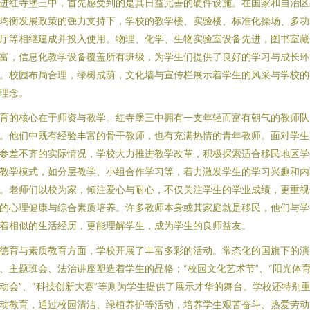
进红寺堡三中，首先感受到的是其日益完善的硬件设施。在国家和自治区
均衡发展政策的强力支持下，学校的教学楼、实验楼、标准化操场、多功
厅等相继建成并投入使用。物理、化学、生物实验室设备先进，图书室藏
富，信息化教学设备覆盖所有班级，为学生们提供了良好的学习与成长环
。校园布局合理，绿树成荫，文化墙与宣传栏展示着学生的风采与学校的
理念。
育的核心在于师资与教学。红寺堡三中拥有一支年轻而富有朝气的教师队
。他们中既有经验丰富的骨干教师，也有充满热情的青年教师。面对学生
参差不齐的实际情况，学校大力推进教学改革，积极探索适合移民地区学
教学模式，如分层教学、小组合作学习等，着力激发学生的学习兴趣和内
。老师们以校为家，倾注爱心与耐心，不仅关注学生的学业成绩，更重视
的心理健康与综合素质培养。许多教师本身或其家庭就是移民，他们与学
着相似的生活经历，更能理解学生，成为学生的良师益友。
德育与素质教育方面，学校开展了丰富多彩的活动。常态化的国旗下的演
、主题班会、法治讲座塑造着学生的品格；“校园文化艺术节”、“阳光体
动会”、“科技创新大赛”等则为学生提供了展示才华的舞台。学校还特别
动教育，通过校园清洁、绿植养护等活动，培养学生艰苦奋斗、热爱劳动