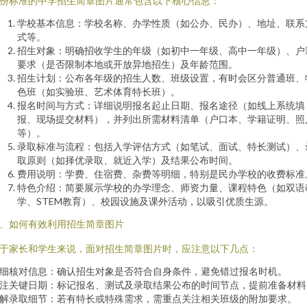
份标准的中学招生简章图片通常包含以下核心信息：
学校基本信息：学校名称、办学性质（如公办、民办）、地址、联系
式等。
招生对象：明确招收学生的年级（如初中一年级、高中一年级）、户
要求（是否限制本地或开放异地招生）及年龄范围。
招生计划：公布各年级的招生人数、班级设置，有时会区分普通班、
色班（如实验班、艺术体育特长班）。
报名时间与方式：详细说明报名起止日期、报名途径（如线上系统填
报、现场提交材料），并列出所需材料清单（户口本、学籍证明、照
等）。
录取标准与流程：包括入学评估方式（如笔试、面试、特长测试）、
取原则（如择优录取、就近入学）及结果公布时间。
费用说明：学费、住宿费、杂费等明细，特别是民办学校的收费标准
特色介绍：简要展示学校的办学理念、师资力量、课程特色（如双语
学、STEM教育）、校园设施及课外活动，以吸引优质生源。
、如何有效利用招生简章图片
于家长和学生来说，面对招生简章图片时，应注意以下几点：
细核对信息：确认招生对象是否符合自身条件，避免错过报名时机。
注关键日期：标记报名、测试及录取结果公布的时间节点，提前准备材料
解录取细节：若有特长或特殊需求，需重点关注相关班级的附加要求。