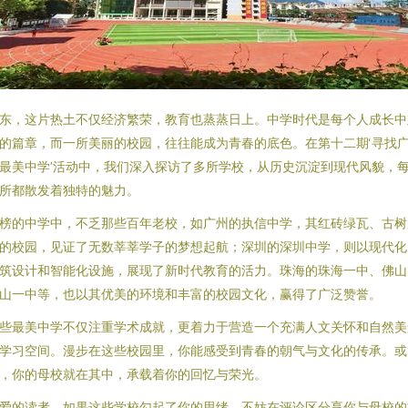
东，这片热土不仅经济繁荣，教育也蒸蒸日上。中学时代是每个人成长中
的篇章，而一所美丽的校园，往往能成为青春的底色。在第十二期‘寻找
最美中学’活动中，我们深入探访了多所学校，从历史沉淀到现代风貌，
所都散发着独特的魅力。
榜的中学中，不乏那些百年老校，如广州的执信中学，其红砖绿瓦、古树
的校园，见证了无数莘莘学子的梦想起航；深圳的深圳中学，则以现代化
筑设计和智能化设施，展现了新时代教育的活力。珠海的珠海一中、佛山
山一中等，也以其优美的环境和丰富的校园文化，赢得了广泛赞誉。
些最美中学不仅注重学术成就，更着力于营造一个充满人文关怀和自然美
学习空间。漫步在这些校园里，你能感受到青春的朝气与文化的传承。或
，你的母校就在其中，承载着你的回忆与荣光。
爱的读者，如果这些学校勾起了你的思绪，不妨在评论区分享你与母校的